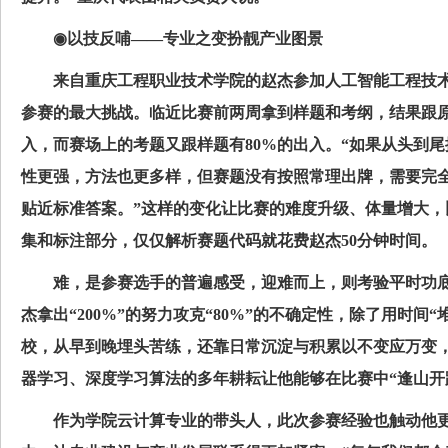
◉以技反哺——专业之变扮靓产业图景
来自重庆工程职业技术学院的赵杰参加人工智能工程技术
参赛的最大挑战。临近比赛前两周拿到样题和考纲，结果跟原
入，而赛场上的考题又跟样题有80%的出入。“如果从头到
性更强，方法也更多样，但赛题没有按照常理出牌，需要完
贴近标准答案。”这样的变化让比赛的难度升级、体量增大，
集和标注部分，仅仅解析赛题代码就花费赵杰50分钟时间。
难，是参赛选手的普遍感受，迎难而上，则考验平时功底
杰拿出“200%”的努力攻克“80%”的不确定性，除了用时间
校，从早到晚埋头苦练，还靠日常沉淀与积累以不变应万变
器学习、深度学习算法的多年耕耘让他能够在比赛中“逢山开
作为学院云计算专业的带头人，此次参赛经验也触动他更