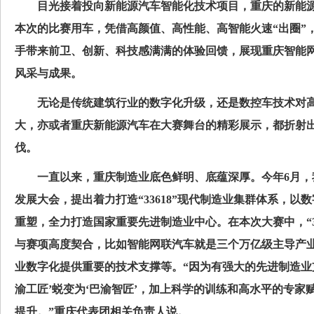
目光接着投向新能源汽车智能化技术项目，重庆的新能源
本次的比赛用车，凭借高颜值、高性能、高智能火速“出圈”
手带来前卫、创新、科技感满满的体验回馈，展现重庆智能
风采与成果。
无论是传统建筑行业的数字化升级，还是数控车技术对高
大，亦或者重庆新能源汽车在大赛舞台的精彩展示，都折射
伐。
一直以来，重庆制造业底色鲜明、底蕴深厚。今年6月，
发展大会，提出着力打造“33618”现代制造业集群体系，以
重塑，全力打造国家重要先进制造业中心。在本次大赛中，“33
与赛项高度契合，比如智能网联汽车就是三个万亿级主导产
业数字化提供重要的技术支撑等。“因为有强大的先进制造业
渝工匠’蜕变为‘巴渝智匠’，加上科学的训练和高水平的专家
提升。”重庆代表团相关负责人说。