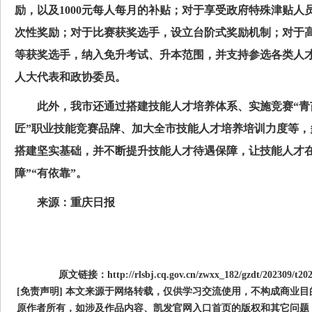
励，以及1000元每人每月的补贴；对于享受政府特殊津贴人
次性奖励；对于比赛获奖选手，设立台阶式奖励机制；对于
等获奖选手，纳入免升考试、升本范围，并支持参选各类人
人大代表和政协委员。
此外，我市还通过搭建技能人才培养体系、实施竞赛“青苗
匠”职业技能竞赛品牌、加大全市技能人才培养培训力度等，
搭建坚实基础，并不断提升技能人才待遇保障，让技能人才在
障”“有依靠”。
来源：重庆日报
原文链接：http://rlsbj.cq.gov.cn/zwxx_182/gzdt/202309/t20
[免责声明] 本文来源于网络转载，仅供学习交流使用，不构成商业
原作者所有，如涉及作品内容、凯发官网入口首页的版权和其它问题