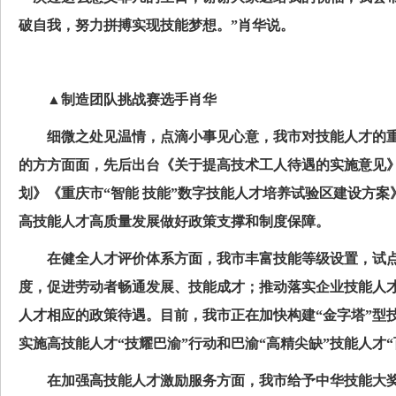
破自我，努力拼搏实现技能梦想。”肖华说。
▲制造团队挑战赛选手肖华
细微之处见温情，点滴小事见心意，我市对技能人才的重
的方方面面，先后出台《关于提高技术工人待遇的实施意见》《
划》《重庆市“智能 技能”数字技能人才培养试验区建设方
高技能人才高质量发展做好政策支撑和制度保障。
在健全人才评价体系方面，我市丰富技能等级设置，试点
度，促进劳动者畅通发展、技能成才；推动落实企业技能人
人才相应的政策待遇。目前，我市正在加快构建“金字塔”型
实施高技能人才“技耀巴渝”行动和巴渝“高精尖缺”技能人才“
在加强高技能人才激励服务方面，我市给予中华技能大奖