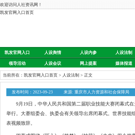
欢迎访问人社资讯网！
凯发官网入口首页
凯发官网入口
人设舆情
人设内参
人设法制
领导活动
人设会议
网上提案
媒体报道
首页
当前所在：
凯发官网入口首页
>
人设法制
> 正文
发布时间：2023-09-23
来源: 重庆市人力资源和社会保障局
9月19日，中华人民共和国第二届职业技能大赛闭幕式在
举行。大赛组委会、执委会有关领导出席闭幕式。世界技能组
表视频致辞。