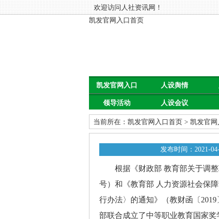
欢迎访问人社资讯网！
凯发官网入口首页
凯发官网入口
人设舆情
领导活动
人设会议
首页
当前所在：
凯发官网入口首页
>
凯发官网
发布时间：2021-04-
根据《财政部 教育部关于调整职业
号）和《教育部 人力资源社会保
行办法〉的通知》（教财函〔201
部联合成立了中等职业教育国家奖