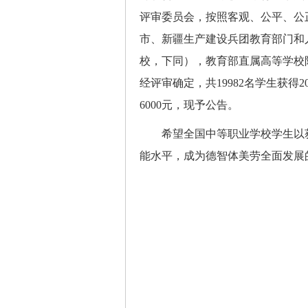
评审委员会，按照客观、公平、公正
市、新疆生产建设兵团教育部门和
校，下同），教育部直属高等学校
经评审确定，共19982名学生获得
6000元，现予公告。
希望全国中等职业学校学生以获
能水平，成为德智体美劳全面发展