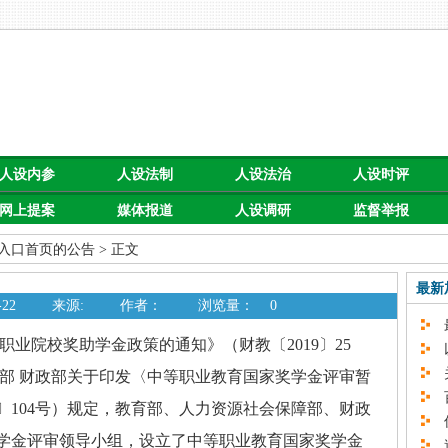
人设内参
人设法制
人设法治
人设时评
网上提案
媒体报道
人设调研
监督举报
入口首页的公告
> 正文
最新
22
来源:
作者：
浏览量：
0
最
院校奖助学金政策的通知》（财教〔2019〕25
以
关
障部 财政部关于印发〈中等职业教育国家奖学金评审暂
百
9〕104号）规定，教育部、人力资源社会保障部、财政
促
学金评审领导小组，设立了中等职业教育国家奖学金
速