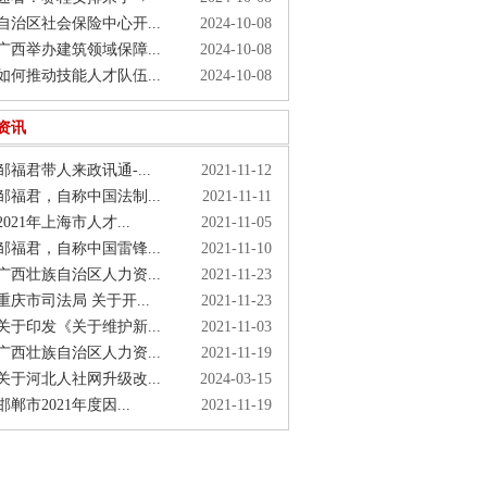
治区社会保险中心开...
2024-10-08
西举办建筑领域保障...
2024-10-08
何推动技能人才队伍...
2024-10-08
资讯
福君带人来政讯通-...
2021-11-12
福君，自称中国法制...
2021-11-11
021年上海市人才...
2021-11-05
福君，自称中国雷锋...
2021-11-10
西壮族自治区人力资...
2021-11-23
庆市司法局 关于开...
2021-11-23
于印发《关于维护新...
2021-11-03
西壮族自治区人力资...
2021-11-19
于河北人社网升级改...
2024-03-15
郸市2021年度因...
2021-11-19