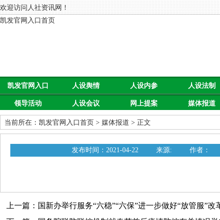
欢迎访问人社资讯网！
凯发官网入口首页
凯发官网入口
人设舆情
人设内参
人设法制
领导活动
人设会议
网上提案
媒体报道
首页
当前所在：
凯发官网入口首页
>
媒体报道
> 正文
发布时间：2021-04-22
来源:
作者：
上一篇：国新办举行服务“六稳”“六保”进一步做好“放管服”改革有