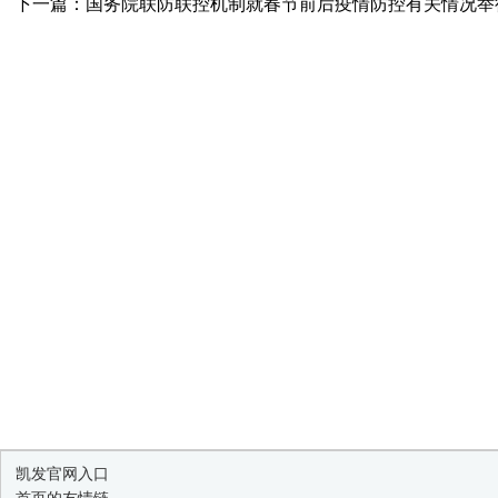
下一篇：国务院联防联控机制就春节前后疫情防控有关情况举
凯发官网入口