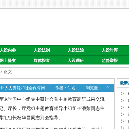
人设内参
人设法制
人设法治
人设时评
网上提案
媒体报道
人设调研
监督举报
> 正文
最新
 贵州人力资源和社会保障网
作者：佚名
浏览量：
0
最
理论学习中心组集中研讨会暨主题教育调研成果交流
以
关
记、厅长，厅党组主题教育领导小组组长潘荣同志主
百
导组组长杨华昌同志到会指导。
促
速