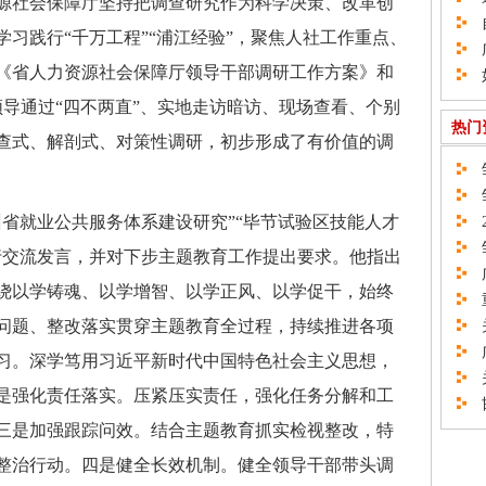
社会保障厅坚持把调查研究作为科学决策、改革创
自
习践行“千万工程”“浦江经验”，聚焦人社工作重点、
广
《省人力资源社会保障厅领导干部调研工作方案》和
如
领导通过“四不两直”、实地走访暗访、现场查看、个别
热门
查式、解剖式、对策性调研，初步形成了有价值的调
邹
邹
就业公共服务体系建设研究”“毕节试验区技能人才
2
邹
行交流发言，并对下步主题教育工作提出要求。他指出
广
绕以学铸魂、以学增智、以学正风、以学促干，始终
重
问题、整改落实贯穿主题教育全过程，持续推进各项
关
广
习。深学笃用习近平新时代中国特色社会主义思想，
关
是强化责任落实。压紧压实责任，强化任务分解和工
邯
三是加强跟踪问效。结合主题教育抓实检视整改，特
整治行动。四是健全长效机制。健全领导干部带头调