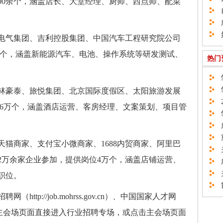
200余个，涵盖店长、大堂经理、厨师、西点师、配菜
自
广
如
电气集团、吉利控股集团、中国汽车工程研究院公司
.4万个，涵盖新能源汽车、电池、操作系统等研发测试、
热门
邹
邹
林豪泰、旅悦集团、北京国际度假区、太阳旅游发展
2
2.6万个，涵盖酒店运营、客房经理、文案策划、项目管
邹
广
重
猫商家、支付宝小微商家、1688内贸商家、阿里巴
关
2万余家企业参加，提供岗位4万个，涵盖店铺运营、
广
关
职位。
邯
tp://job.mohrss.gov.cn）、中国国家人才网
cn）专项行动主会场页面直接进入行业招聘专场，或点击主会场页面