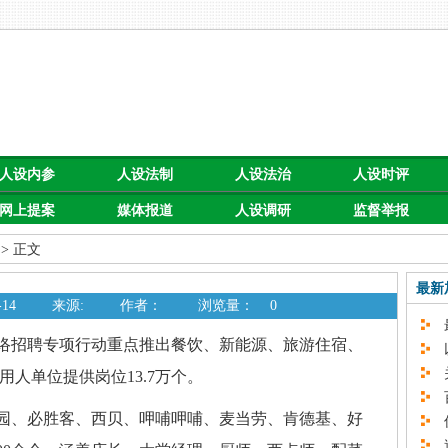
人设内参
人设法制
人设法治
人设时评
网上提案
媒体报道
人设调研
监督举报
> 正文
最新
14
来源:
作者：
浏览量：
0
最
网络招聘专项行动重点推出餐饮、新能源、旅游住宿、
以
关
用人单位提供岗位13.7万个。
百
湘园、必胜客、西贝、呷哺呷哺、麦当劳、肯德基、好
促
速