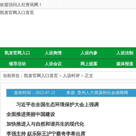
欢迎访问人社资讯网！
凯发官网入口首页
凯发官网入口
人设舆情
人设内参
人设法制
领导活动
人设会议
网上提案
媒体报道
首页
当前所在：
凯发官网入口首页
>
人设时评
> 正文
发布时间：2023-07-22
来源: 贵州人力资源和社会保障网
习近平在全国生态环境保护大会上强调
全面推进美丽中国建设
加快推进人与自然和谐共生的现代化
李强主持 赵乐际王沪宁蔡奇李希出席