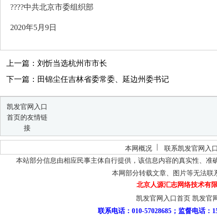
????中共北京市委组织部
2020年5月9日
上一篇：刘忻当选杭州市市长
下一篇：田锦尘任吉林省委常委、延边州委书记
凯发官网入口
首页的友情链
接
本网概况
联系凯发官网入
本站部分信息由相应民事主体自行提供，该信息内容的真实性、准
本网部分转载文章、图片等无法联
北京人源汇志网络技术有限
凯发官网入口首页
凯发官
联系电话：010-57028685；监督电话：15