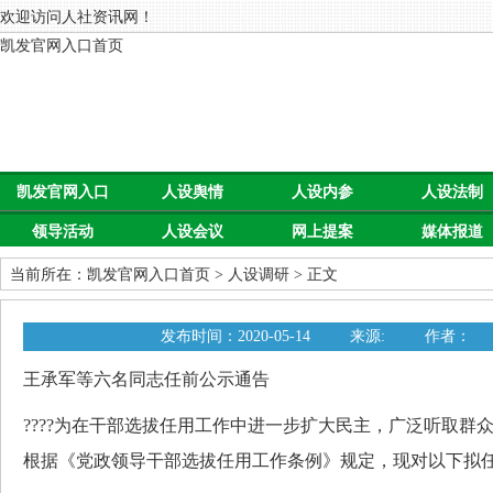
欢迎访问人社资讯网！
凯发官网入口首页
凯发官网入口
人设舆情
人设内参
人设法制
领导活动
人设会议
网上提案
媒体报道
首页
当前所在：
凯发官网入口首页
>
人设调研
> 正文
发布时间：2020-05-14
来源:
作者：
王承军等六名同志任前公示通告
????为在干部选拔任用工作中进一步扩大民主，广泛听取群
根据《党政领导干部选拔任用工作条例》规定，现对以下拟