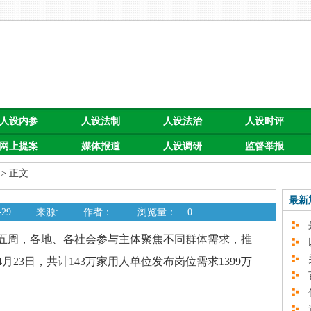
人设内参
人设法制
人设法治
人设时评
网上提案
媒体报道
人设调研
监督举报
> 正文
最新
29
来源:
作者：
浏览量：
0
最
五周，各地、各社会参与主体聚焦不同群体需求，推
以
关
23日，共计143万家用人单位发布岗位需求1399万
百
促
速