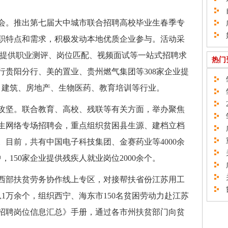
自
会。推出第七届大中城市联合招聘高校毕业生春季专
广
如
职特点和需求，积极发动本地优质企业参与。活动采
，提供职业测评、岗位匹配、视频面试等一站式招聘求
热门
行贵阳分行、美的置业、贵州燃气集团等308家企业提
邹
融、建筑、房地产、生物医药、教育培训等行业。
邹
2
攻坚。联合教育、高校、残联等有关方面，举办聚焦
邹
生网络专场招聘会，重点组织贫困县生源、建档立档
广
重
目前，共有中国电子科技集团、金赛药业等4000余
关
150家企业提供残疾人就业岗位2000余个。
广
关
西部扶贫劳务协作线上专区，对接帮扶省份江苏用工
邯
息1万余个，组织西宁、海东市150名贫困劳动力赴江苏
招聘岗位信息汇总》手册，通过各市州扶贫部门向贫