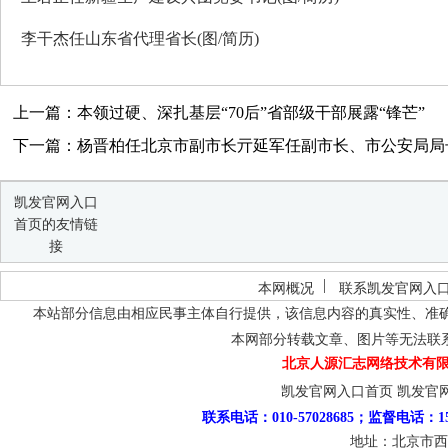
李干杰任山东省代理省长(图/简历)
上一篇：本领过硬、深扎基层“70后”省部级干部展露“锋芒”
下一篇：杨晋柏任北京市副市长亓延军任副市长、市公安局局
凯发官网入口
首页的友情链
接
本网概况
联系凯发官网入
本站部分信息由相应民事主体自行提供，该信息内容的真实性、准
本网部分转载文章、图片等无法联
北京人源汇志网络技术有限
凯发官网入口首页
凯发官
联系电话：010-57028685；监督电话：15
地址：北京市西