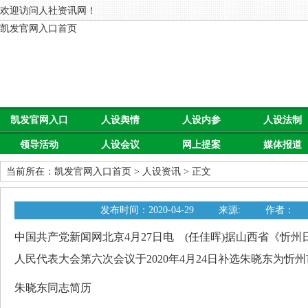
欢迎访问人社资讯网！
凯发官网入口首页
凯发官网入口
人设舆情
人设内参
人设法制
领导活动
人设会议
网上提案
媒体报道
首页
当前所在：
凯发官网入口首页
>
人设资讯
> 正文
发布时间：2020-04-29
来源:
作者：
中国共产党新闻网北京4月27日电 (任佳晖)据山西省《忻
人民代表大会第六次会议于2020年4月24日补选朱晓东为忻
朱晓东同志简历