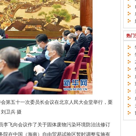
自
广
如
热门
邹
邹
2
邹
广
重
关
广
常委会第五十一次委员长会议在北京人民大会堂举行，栗
关
刘卫兵 摄
邯
员李飞向会议作了关于固体废物污染环境防治法修订
务院在中国（海南）自由贸易试验区暂时调整实施有