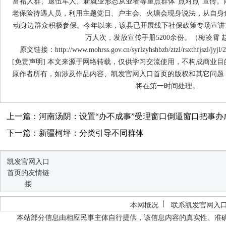
富裕人群、退伍军人、新就业形态从业者等重点群体“点对点”宣传。
老保险待遇人员，利用主题党日、户主会、火塘会现身说法，从自身
动身边群众积极参保。今年以来，该县已开展线下社保政策专场宣讲13
万人次，发放宣传手册5200余份。（梅凌霄 
原文链接：http://www.mohrss.gov.cn/syrlzyhshbzb/ztzl/rsxthfjszl/jyjl/
[免责声明] 本文来源于网络转载，仅供学习交流使用，不构成商业
原作者所有，如涉及作品内容、凯发官网入口首页的版权和其它问题
将在第一时间处理。
上一篇：河南汤阴：设置“办不成事”受理窗口倒逼窗口把事办
下一篇：新疆柯坪：分类引导不同群体
凯发官网入口
首页的友情链
接
本网概况
联系凯发官网入
本站部分信息由相应民事主体自行提供，该信息内容的真实性、准