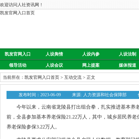
欢迎访问人社资讯网！
凯发官网入口首页
凯发官网入口
人设舆情
人设内参
人设法制
领导活动
人设会议
网上提案
媒体报道
首页
当前所在：
凯发官网入口首页
>
互动交流
> 正文
发布时间：2023-06-09
来源: 人力资源和社会保障部
今年以来，云南省龙陵县打出组合拳，扎实推进基本养老
前，全县参加基本养老保险21.22万人，其中，城乡居民养老
养老保险参保3.22万人。