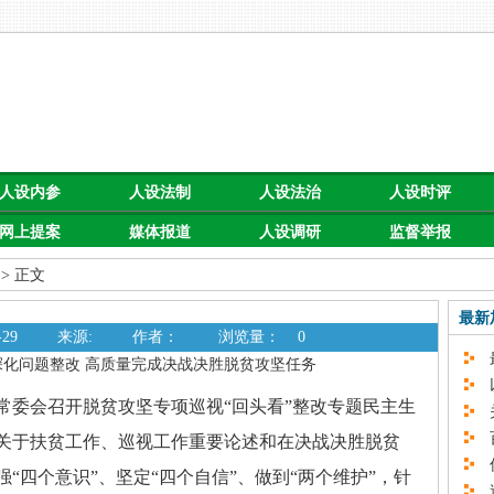
人设内参
人设法制
人设法治
人设时评
网上提案
媒体报道
人设调研
监督举报
> 正文
最新
29
来源:
作者：
浏览量：
0
最
深化问题整改 高质量完成决战决胜脱贫攻坚任务
以
市委常委会召开脱贫攻坚专项巡视“回头看”整改专题民主生
关
百
关于扶贫工作、巡视工作重要论述和在决战决胜脱贫
促
“四个意识”、坚定“四个自信”、做到“两个维护”，针
速