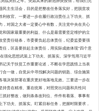
坚决战决胜之年。突如其来的新冠肺炎疫情，给我们完
题民主生活会，目的是把整改任务落实好，把脱贫攻
胜利收官。一要进一步在履行政治责任上下功夫、抓
力，对国之大者一定要心中有数，关注党中央在关心
党和国家最重要的利益、什么是最需要坚定维护的立
攻坚责任链条，市委要负起总体责任，纪委监委要强
责任，区县要担起主体责任，用实际成效体现“四个意
一步在强化思想武装上下功夫、抓落实。深学笃用习近平
书记关于扶贫工作重要论述，不断在学思践悟上当表
行合一做，自觉从中寻找解决问题的钥匙、综合施策
各项决策部署在重庆更好地落地见效。三要进一步在
坚持贵在精准、重在统筹，对照突出问题和共性问
三抓好整改，做到条条改到位、件件有着落、事事有
上下功夫、抓落实。盯紧目标任务，把握时限要求，