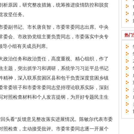
剖析原因，研究整改措施，统筹推进疫情防控和脱贫
自
广
贫攻坚任务。
如
市委副书记、市长唐良智，市委常委同志出席。中央
热门
常委会、市政协党组主要负责同志，市委落实中央专
作领导小组有关成员列席。
邹
邹
大政治任务和政治责任，高度重视、精心组织，作了
2
焦主题，突出抓学习和调研，系统学习习近平总书记
邹
广
件精神，深入联系贫困区县和包干负责深度贫困乡镇
重
委常委班子和市委常委同志坚持理论联系实际，深刻
关
写对照检查材料和个人发言提纲，为开好专题民主生
广
关
邯
“回头看”反馈意见整改落实进展情况。陈敏尔代表市委
对照检查，主动接受批评。市委常委同志逐一开展个