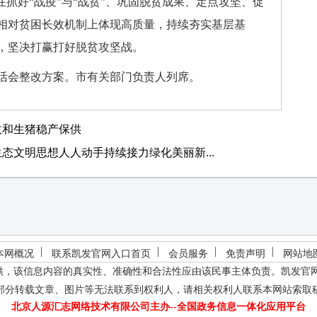
在抓好“战疫”与“战贫”、巩固脱贫成果、定点攻坚、促
相对贫困长效机制上体现高质量，持续夯实基层基
，坚决打赢打好脱贫攻坚战。
活会整改方案。市有关部门负责人列席。
收和生猪稳产保供
态文明思想人人动手持续接力绿化美丽新...
本网概况
联系凯发官网入口首页
会员服务
免责声明
网站地
供，该信息内容的真实性、准确性和合法性应由该民事主体负责。
凯发官
部分转载文章、图片等无法联系到权利人，请相关权利人联系本网站索取
北京人源汇志网络技术有限公司主办--全国政务信息一体化应用平台