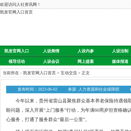
欢迎访问人社资讯网！
凯发官网入口首页
凯发官网入口
人设舆情
人设内参
人设法制
领导活动
人设会议
网上提案
媒体报道
首页
当前所在：
凯发官网入口首页
>
互动交流
> 正文
发布时间：2023-06-02
来源: 人力资源和社会保障部
今年以来，贵州省雷山县聚焦群众基本养老保险待遇领取
盼问题，深入开展“上门服务”行动，为年满60周岁但资格确
心服务，打通了服务群众“最后一公里”。