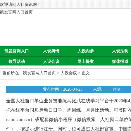
欢迎访问人社资讯网！
凯发官网入口首页
凯发官网入口
人设舆情
人设内参
人设法制
领导活动
人设会议
网上提案
媒体报道
首页
当前所在：
凯发官网入口首页
>
人设会议
> 正文
发布时间：2020-04-23
来源:
作者：
全国人社窗口单位业务技能练兵比武在线学习平台于2020年4
托在线平台同步启动日日学、周周练、月月比活动。可登陆在线学
nahrt.com.cn）或配套微信小程序（微信搜索：人社窗口
件），按提示进行注册。同时，也可通过人社部官微、中国