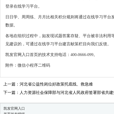
登录在线学习平台。
日日学、周周练、月月比相关积分规则将通过在线学习平台
数据。
各地在组织过程中，如发现试题答案存疑、平台被非法利用
见建议的，可通过在线学习平台建言献策栏目向我们反馈。
凯发官网入口首页的技术支持电话：400-0666-099。
附件：微信小程序二维码
上一篇：河北省公益性岗位好政策托底线、救急难
下一篇：人力资源社会保障部与河北省人民政府签署部省共建技
凯发官网入口