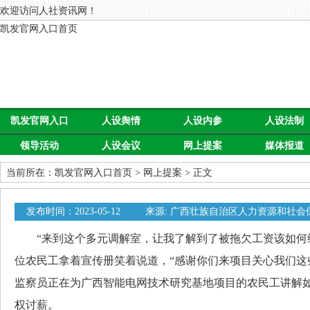
欢迎访问人社资讯网！
凯发官网入口首页
凯发官网入口
人设舆情
人设内参
人设法制
领导活动
人设会议
网上提案
媒体报道
首页
当前所在：
凯发官网入口首页
>
网上提案
> 正文
发布时间：2023-05-12
来源: 广西壮族自治区人力资源和社会
0
“来到这个多元调解室，让我了解到了被拖欠工资该如何维
位农民工拿着宣传册笑着说道，“感谢你们来项目关心我们这
监察员正在为广西智能电网技术研究基地项目的农民工讲解
权讨薪。