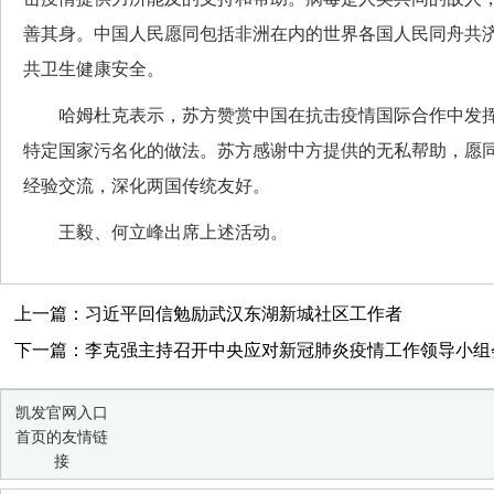
善其身。中国人民愿同包括非洲在内的世界各国人民同舟共
共卫生健康安全。
哈姆杜克表示，苏方赞赏中国在抗击疫情国际合作中发挥
特定国家污名化的做法。苏方感谢中方提供的无私帮助，愿
经验交流，深化两国传统友好。
王毅、何立峰出席上述活动。
上一篇：习近平回信勉励武汉东湖新城社区工作者
下一篇：李克强主持召开中央应对新冠肺炎疫情工作领导小组会议
凯发官网入口
首页的友情链
接