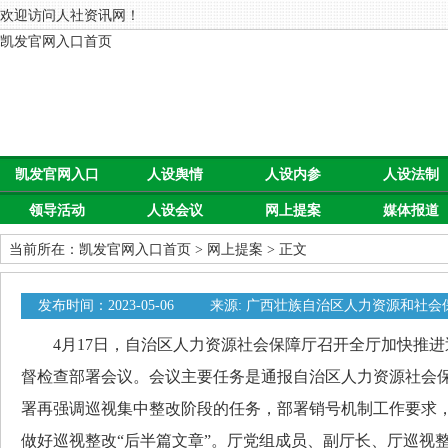
欢迎访问人社资讯网！
凯发官网入口首页
凯发官网入口
人设舆情
人设内参
人设法制
领导活动
人设会议
网上提案
媒体报道
首页
当前所在：
凯发官网入口首页
>
网上提案
> 正文
发布时间：2023-05-06
来源: 广西壮族自治区人力资源和社会
0
4月17日，自治区人力资源社会保障厅召开全厅加快推进
督检查部署会议。会议主要任务是通报自治区人力资源社会
署再强调巡视集中整改阶段的任务，部署销号机制工作要求
做好巡视整改“后半篇文章”。厅党组成员、副厅长、厅巡视