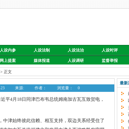
人设内参
人设法制
人设法治
人设时评
网上提案
媒体报道
人设调研
监督举报
> 正文
最新
23
来源:
作者：
浏览量：
0
最
习近平4月18日同津巴布韦总统姆南加古瓦互致贺电，
以
关
百
来，中津始终彼此信赖、相互支持，双边关系经受住了
促
速