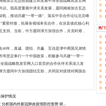
姆南加古瓦总统就建立和发展中津全面战略凯发官网
自
共识。我高度重视中津关系发展，愿同姆南加古瓦总
广
契机，推动共建“一带一路”、落实中非合作论坛北京峰
如
愿景”紧密对接，拓展各领域务实合作，在涉及彼此核心利
热门
互支持。当前，中方愿同津方加强合作，共克时艰，
邹
邹
去40年，真诚、团结、共赢、互信是津中两国兄弟情
2
邹
布韦坚定奉行一个中国政策，积极参与共建“一带一
广
国全面战略凯发官网入口首页的合作伙伴关系深入发
重
津方愿同中方加强团结互助，共同应对疫情对两国合
关
广
关
邯
态保护情况
分析国内外新冠肺炎疫情防控形势 研...