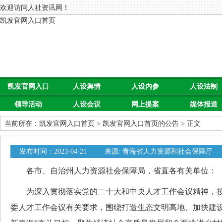
欢迎访问人社资讯网！
凯发官网入口首页
凯发官网入口
人设舆情
人设内参
人设法制
领导活动
人设会议
网上提案
媒体报道
首页
当前所在：
凯发官网入口首页
>
凯发官网入口首页的公告
> 正文
发布时间：2023-04-21
来源: 青海省人力资源和社会保障厅
各市、自治州人力资源社会保障局，省直各有关单位：
为深入贯彻落实党的二十大和中央人才工作会议精神，按
委人才工作会议有关要求，围绕打造生态文明高地、加快建设