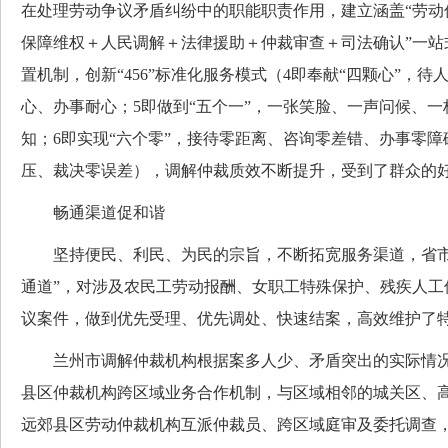
在处理劳动争议矛盾纠纷中的职能职责作用，建立涵盖“劳动
保障维权＋人民调解＋法律援助＋仲裁审查＋司法确认”一站
置机制，创新“456”标准化服务模式（4即奉献“四颗心”，
心、办事耐心；5即做到“五个一”，一张笑脸、一声问候、
知；6即实现“六个零”，接待零距离、咨询零差错、办事零
压、裁决零误差），调解仲裁质效不断提升，受到了群众的
畅通渠道促和谐
坚持便民、利民、为民的宗旨，不断拓宽服务渠道，省市
通道”，对涉及农民工劳动报酬、女职工特殊保护、残疾人工
议案件，做到优先受理、优先调处、快速结案，高效维护了
兰州市调解仲裁机构根据案多人少、矛盾突出的实际情况
县区仲裁机构跨区域业务合作机制，与区域相邻的城关区、
远郊县区劳动仲裁机构互派仲裁员、跨区域庭审及委托调查