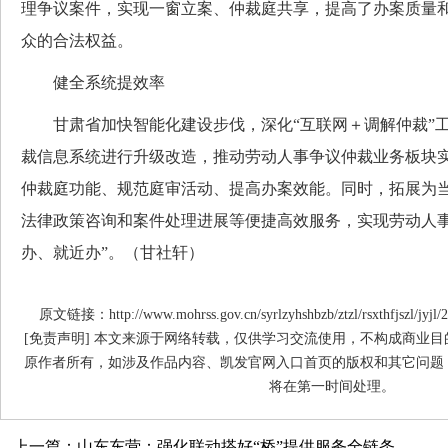
理争议案件，实现一窗立案、仲裁庭共享，提高了办案质量
众的合法权益。
健全系统提效率
甘肃省加快智能化建设步伐，深化“互联网＋调解仲裁”工
裁信息系统进行升级改造，推动劳动人事争议仲裁业务板块
仲裁庭功能、规范庭审活动、提高办案效能。同时，拓展为
法律政策咨询和案件处理进展等便捷高效服务，实现劳动人事
办、就近办”。（甘社轩）
原文链接：http://www.mohrss.gov.cn/syrlzyhshbzb/ztzl/rsxthfjszl/jyjl/
[免责声明] 本文来源于网络转载，仅供学习交流使用，不构成商业
原作者所有，如涉及作品内容、凯发官网入口首页的版权和其它问题
将在第一时间处理。
上一篇：山东东营：强化联动搭好“桥”提供服务全链条