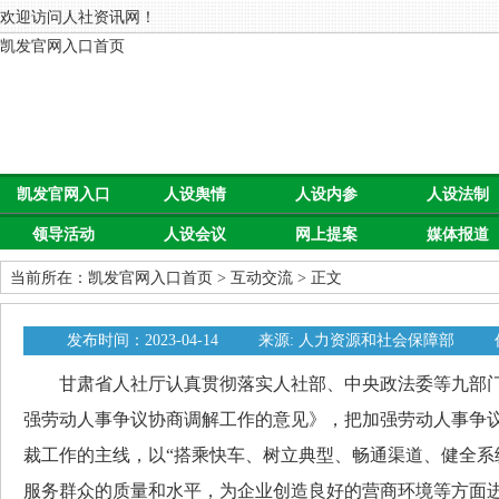
欢迎访问人社资讯网！
凯发官网入口首页
凯发官网入口
人设舆情
人设内参
人设法制
领导活动
人设会议
网上提案
媒体报道
首页
当前所在：
凯发官网入口首页
>
互动交流
> 正文
发布时间：2023-04-14
来源: 人力资源和社会保障部
甘肃省人社厅认真贯彻落实人社部、中央政法委等九部门
强劳动人事争议协商调解工作的意见》，把加强劳动人事争
裁工作的主线，以“搭乘快车、树立典型、畅通渠道、健全系
服务群众的质量和水平，为企业创造良好的营商环境等方面