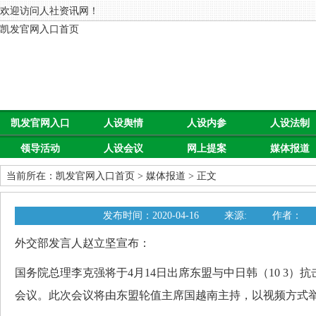
欢迎访问人社资讯网！
凯发官网入口首页
凯发官网入口
人设舆情
人设内参
人设法制
领导活动
人设会议
网上提案
媒体报道
首页
当前所在：
凯发官网入口首页
>
媒体报道
> 正文
发布时间：2020-04-16
来源:
作者：
外交部发言人赵立坚宣布：
国务院总理李克强将于4月14日出席东盟与中日韩（10 3）
会议。此次会议将由东盟轮值主席国越南主持，以视频方式