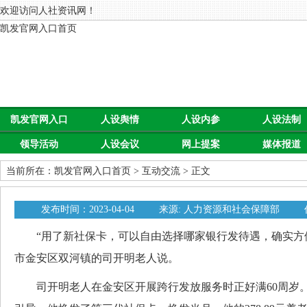
欢迎访问人社资讯网！
凯发官网入口首页
凯发官网入口
人设舆情
人设内参
人设法制
领导活动
人设会议
网上提案
媒体报道
首页
当前所在：
凯发官网入口首页
>
互动交流
> 正文
发布时间：2023-04-04
来源: 人力资源和社会保障部
“用了新社保卡，可以自由选择哪家银行发待遇，确实方便
市金安区双河镇的司开明老人说。
司开明老人在金安区开展跨行发放服务时正好满60周岁