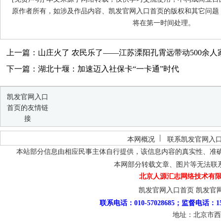
原作者所有，如涉及作品内容、凯发官网入口首页的版权和其它问题
将在第一时间处理。
上一篇：山庄火了 农民乐了——江苏溧阳孔霄远带动500余人
下一篇：湖北十堰：加速迈入社保卡“一卡通”时代
凯发官网入口
首页的友情链
接
本网概况
联系凯发官网入
本站部分信息由相应民事主体自行提供，该信息内容的真实性、准
本网部分转载文章、图片等无法联
北京人源汇志网络技术有限
凯发官网入口首页
凯发官
联系电话：010-57028685；监督电话：15
地址：北京市西