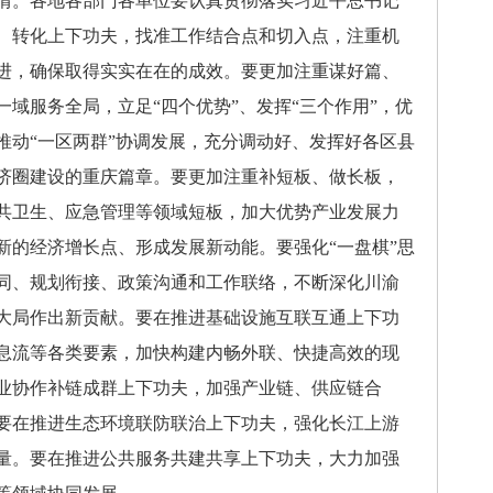
情。各地各部门各单位要认真贯彻落实习近平总书记
、转化上下功夫，找准工作结合点和切入点，注重机
进，确保取得实实在在的成效。要更加注重谋好篇、
域服务全局，立足“四个优势”、发挥“三个作用”，优
推动“一区两群”协调发展，充分调动好、发挥好各区县
济圈建设的重庆篇章。要更加注重补短板、做长板，
共卫生、应急管理等领域短板，加大优势产业发展力
新的经济增长点、形成发展新动能。要强化“一盘棋”思
同、规划衔接、政策沟通和工作联络，不断深化川渝
大局作出新贡献。要在推进基础设施互联互通上下功
息流等各类要素，加快构建内畅外联、快捷高效的现
业协作补链成群上下功夫，加强产业链、供应链合
要在推进生态环境联防联治上下功夫，强化长江上游
量。要在推进公共服务共建共享上下功夫，大力加强