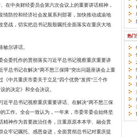
话、在中央财经委员会第六次会议上的重要讲话精神，
自
广
疫情防控和经济社会发展系列部署，加快推动成渝地
如
攻坚战，切实把总书记殷殷嘱托全面落实在重庆大地
热门
陈敏尔讲话。
邹
邹
委会委托作的贯彻落实习近平总书记视察重庆重要讲
2
近平总书记在解决“两不愁三保障”突出问题座谈会上重
邹
广
《中共重庆市委关于立足“四个优势”发挥“三个作
重
建设的决定》和全会决议。
关
广
习近平总书记视察重庆重要讲话、在解决“两不愁三保
关
神的工作。全会一致认为，一年来，市委常委会始终坚
邯
话精神作为首要政治任务，注重原原本本学、融会贯
群众牢记嘱托、感恩奋进，全面贯彻总书记对重庆提