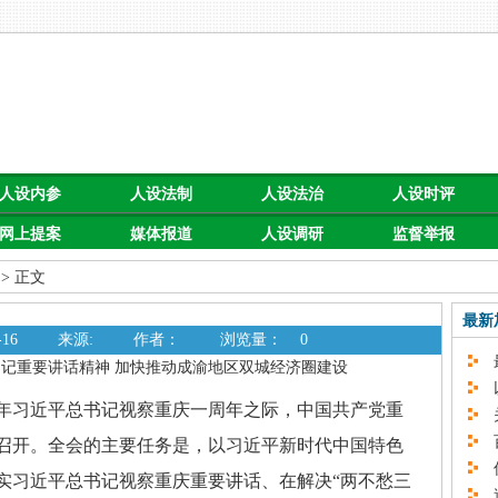
人设内参
人设法制
人设法治
人设时评
网上提案
媒体报道
人设调研
监督举报
> 正文
最新
16
来源:
作者：
浏览量：
0
最
记重要讲话精神 加快推动成渝地区双城经济圈建设
以
在去年习近平总书记视察重庆一周年之际，中国共产党重
关
百
召开。全会的主要任务是，以习近平新时代中国特色
促
实习近平总书记视察重庆重要讲话、在解决“两不愁三
速