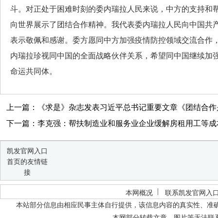
斗。对正处于困难时刻的委内瑞拉人民来说，中方的支持和
向世界展示了团结合作精神。我代表委内瑞拉人民向中国共
表示敬佩和感谢。委方愿同中方加强疫情防控领域交流合作
内瑞拉珍视同中国的全面战略伙伴关系，希望同中国继续加
命运共同体。
上一篇：《求是》杂志发表习近平总书记重要文章《团结合作是
下一篇：李克强：帮扶制造业和服务业企业缓解房租用工等成
凯发官网入口
首页的友情链
接
本网概况
联系凯发官网入
本站部分信息由相应民事主体自行提供，该信息内容的真实性、准
本网部分转载文章、图片等无法联