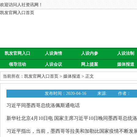
欢迎访问人社资讯网！
凯发官网入口首页
凯发官网入口
人设舆情
人设内参
人设法制
领导活动
人设会议
网上提案
媒体报道
首页
当前所在：
凯发官网入口首页
>
媒体报道
> 正文
发布时间：2020-04-16
来源:
作者：
习近平同墨西哥总统洛佩斯通电话
新华社北京4月10日电 国家主席习近平10日晚同墨西哥总统
习近平指出，当前，墨西哥等拉美和加勒比国家疫情不断发