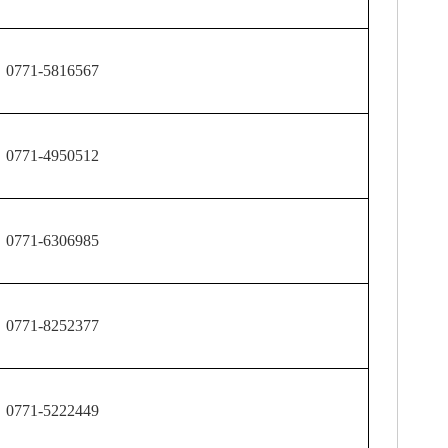
71-5816567
71-4950512
71-6306985
71-8252377
71-5222449