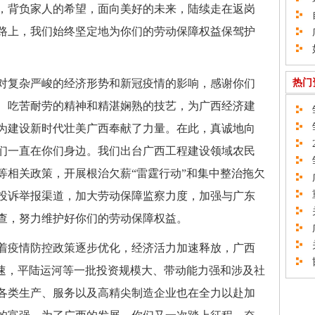
，背负家人的希望，面向美好的未来，陆续走在返岗
自
路上，我们始终坚定地为你们的劳动保障权益保驾护
广
如
对复杂严峻的经济形势和新冠疫情的影响，感谢你们
热门
、吃苦耐劳的精神和精湛娴熟的技艺，为广西经济建
邹
邹
为建设新时代壮美广西奉献了力量。在此，真诚地向
2
们一直在你们身边。我们出台广西工程建设领域农民
邹
等相关政策，开展根治欠薪“雷霆行动”和集中整治拖欠
广
重
投诉举报渠道，加大劳动保障监察力度，加强与广东
关
查，努力维护好你们的劳动保障权益。
广
关
着疫情防控政策逐步优化，经济活力加速释放，广西
邯
提速，平陆运河等一批投资规模大、带动能力强和涉及社
各类生产、服务以及高精尖制造企业也在全力以赴加