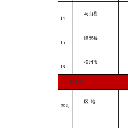
马山县
07
14
隆安县
07
15
横州市
07
16
柳州市
区 地
举
序号
电话