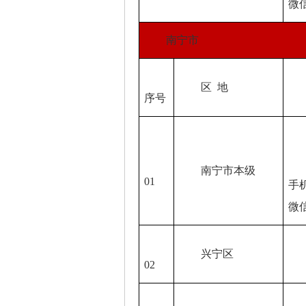
微
南宁市
区 地
举
序号
电话
网址
南宁市本级
01
手
微
兴宁区
07
02