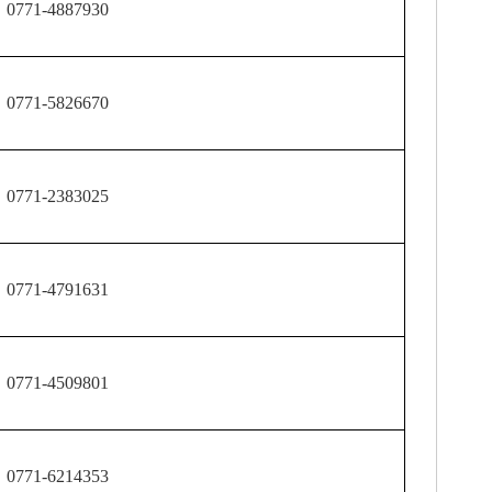
71-4887930
71-5826670
71-2383025
71-4791631
71-4509801
71-6214353