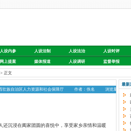
人设内参
人设法制
人设法治
人设时评
网上提案
媒体报道
人设调研
监督举报
> 正文
最新
广西壮族自治区人力资源和社会保障厅
作者：佚名
浏览量：
最
0
以
关
百
促
还沉浸在阖家团圆的喜悦中，享受家乡亲情和温暖
速