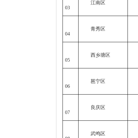
江南区
07
03
青秀区
07
04
西乡塘区
07
05
邕宁区
07
06
良庆区
07
07
武鸣区
07