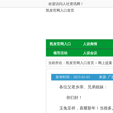
欢迎访问人社资讯网！
凯发官网入口首页
凯发官网入口
人设舆情
领导活动
人设会议
首页
当前所在：
凯发官网入口首页
>
网上提案
发布时间：2023-02-03
来源: 
各位父老乡亲、兄弟姐妹：
你们好！
玉兔呈祥，喜耀新年！当很多人