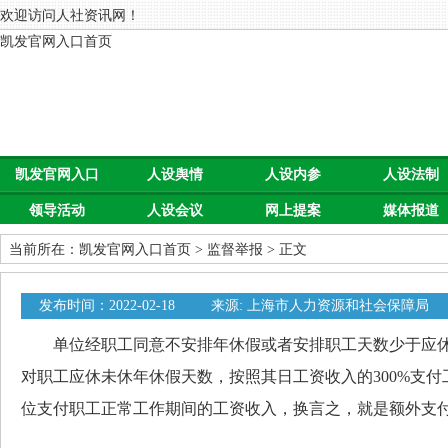
欢迎访问人社资讯网！
凯发官网入口首页
凯发官网入口
人设舆情
人设内参
人设法制
领导活动
人设会议
网上提案
媒体报道
首页
当前所在：
凯发官网入口首页
>
监督举报
> 正文
发布时间：2022-02-18
来源: 上海市人力资源和社会保障局
单位经职工同意不安排年休假或者安排职工天数少于应休
对职工应休未休年休假天数，按照其日工资收入的300%支
位支付职工正常工作期间的工资收入，换言之，就是额外支付