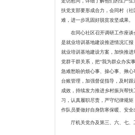
走访慰问，详细了解他们的生产生
扶党支部要形成合力，会同村（社
难，进一步巩固好脱贫攻坚成果。
在同心社区召开调研工作座谈会
是就业培训基地建设推进情况汇报
就业培训基地建设方案，加快推进
党群干群关系，把“我为群众办实
急难愁盼的烦心事、操心事、揪心
台账管理，加强督促指导，及时跟
成效，持续发力推进乡村振兴帮扶
习，认真履职尽责，严守纪律规矩
作队员要做好自身防寒保暖、安全
厅机关党办及第三、六、七、工