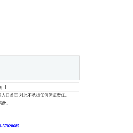
图
网入口首页
对此不承担任何保证责任。
稿酬。
7028685