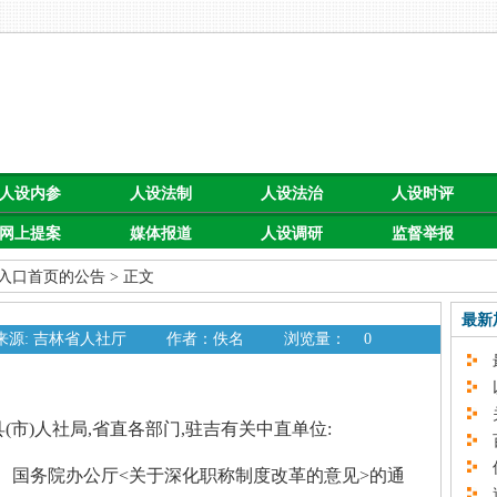
人设内参
人设法制
人设法治
人设时评
网上提案
媒体报道
人设调研
监督举报
入口首页的公告
> 正文
最新
来源: 吉林省人社厅
作者：佚名
浏览量：
0
最
以
关
市)人社局,省直各部门,驻吉有关中直单位:
百
促
国务院办公厅<关于深化职称制度改革的意见>的通
速