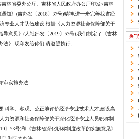
《中共吉林省委办公厅、吉林省人民政府办公厅印发<吉林
自
知》(吉办发〔2018〕37号)精神,进一步完善我省经
广
如
经济专业人才队伍建设,根据《人力资源社会保障部关于
意见》(人社部发〔2019〕53号),我们制定了《吉林
热门
法》,现印发给你们,请遵照执行。
邹
邹
2
邹
广
评审实施办法
重
关
广
关
科学、客观、公正地评价经济专业技术人才,建设高
邯
《人力资源和社会保障部关于深化经济专业人员职称制
19〕53号)和《吉林省深化职称制度改革的实施意见》
件规定,制定本办法。