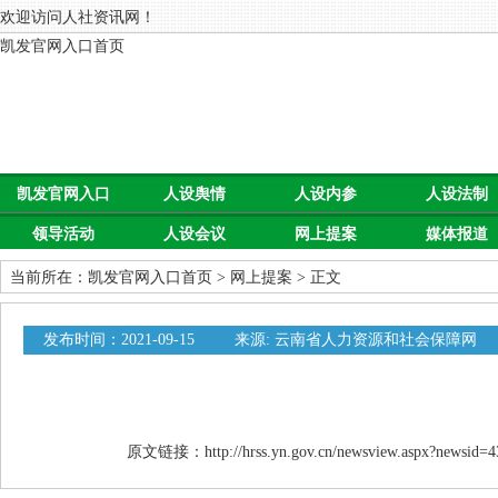
欢迎访问人社资讯网！
凯发官网入口首页
凯发官网入口
人设舆情
人设内参
人设法制
领导活动
人设会议
网上提案
媒体报道
首页
当前所在：
凯发官网入口首页
>
网上提案
> 正文
发布时间：2021-09-15
来源: 云南省人力资源和社会保障网
原文链接：http://hrss.yn.gov.cn/newsview.aspx?newsid=4