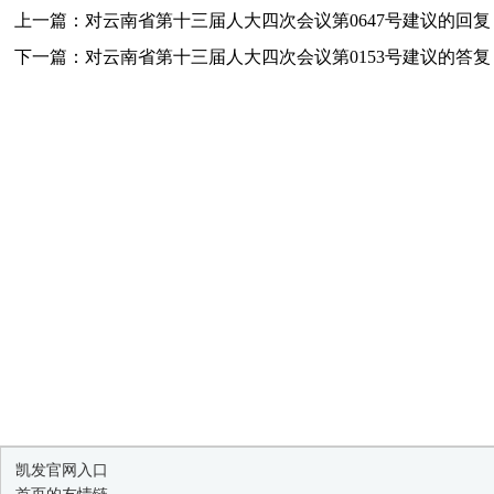
上一篇：对云南省第十三届人大四次会议第0647号建议的回复
下一篇：对云南省第十三届人大四次会议第0153号建议的答复
凯发官网入口